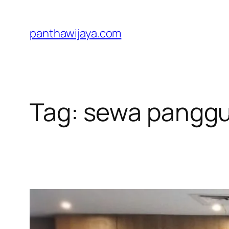
Lewati
ke
panthawijaya.com
konten
Tag:
sewa panggu