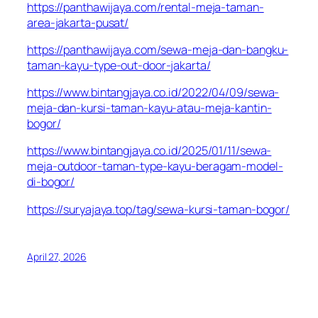
https://panthawijaya.com/rental-meja-taman-
area-jakarta-pusat/
https://panthawijaya.com/sewa-meja-dan-bangku-
taman-kayu-type-out-door-jakarta/
https://www.bintangjaya.co.id/2022/04/09/sewa-
meja-dan-kursi-taman-kayu-atau-meja-kantin-
bogor/
https://www.bintangjaya.co.id/2025/01/11/sewa-
meja-outdoor-taman-type-kayu-beragam-model-
di-bogor/
https://suryajaya.top/tag/sewa-kursi-taman-bogor/
April 27, 2026