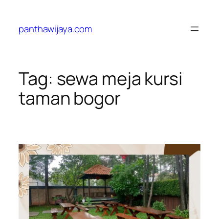
Lewati
ke
panthawijaya.com
konten
Tag:
sewa meja kursi
taman bogor