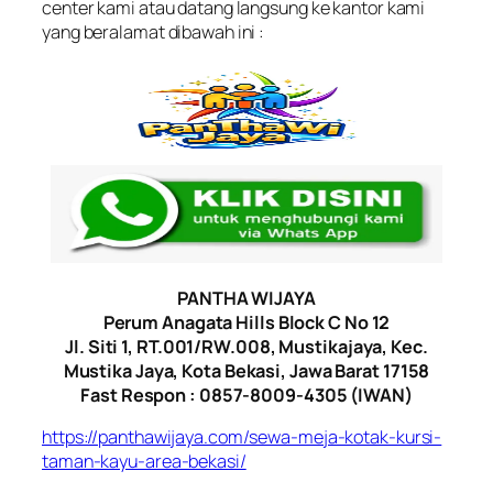
center kami atau datang langsung ke kantor kami
yang beralamat dibawah ini :
PANTHA WIJAYA
Perum Anagata Hills Block C No 12
Jl. Siti 1, RT.001/RW.008, Mustikajaya, Kec.
Mustika Jaya, Kota Bekasi, Jawa Barat 17158
Fast Respon : 0857-8009-4305 (IWAN)
https://panthawijaya.com/sewa-meja-kotak-kursi-
taman-kayu-area-bekasi/