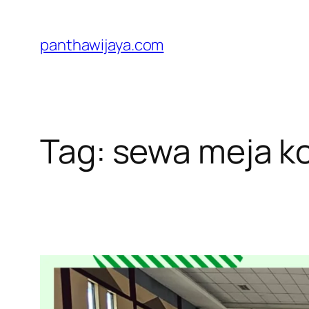
Lewati
ke
panthawijaya.com
konten
Tag:
sewa meja k