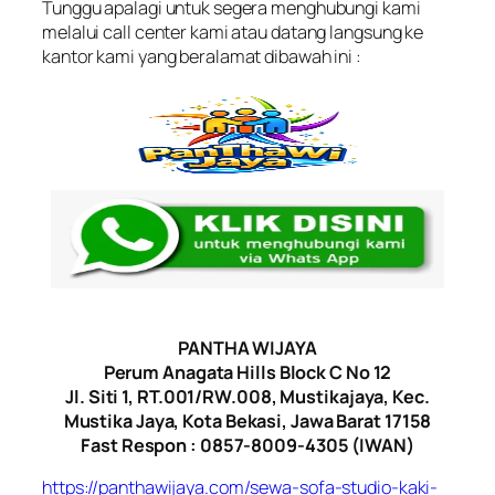
Tunggu apalagi untuk segera menghubungi kami
melalui call center kami atau datang langsung ke
kantor kami yang beralamat dibawah ini :
PANTHA WIJAYA
Perum Anagata Hills Block C No 12
Jl. Siti 1, RT.001/RW.008, Mustikajaya, Kec.
Mustika Jaya, Kota Bekasi, Jawa Barat 17158
Fast Respon : 0857-8009-4305 (IWAN)
https://panthawijaya.com/sewa-sofa-studio-kaki-