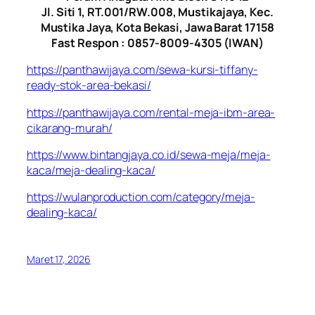
Jl. Siti 1, RT.001/RW.008, Mustikajaya, Kec.
Mustika Jaya, Kota Bekasi, Jawa Barat 17158
Fast Respon : 0857-8009-4305 (IWAN)
https://panthawijaya.com/sewa-kursi-tiffany-
ready-stok-area-bekasi/
https://panthawijaya.com/rental-meja-ibm-area-
cikarang-murah/
https://www.bintangjaya.co.id/sewa-meja/meja-
kaca/meja-dealing-kaca/
https://wulanproduction.com/category/meja-
dealing-kaca/
Maret 17, 2026