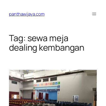
Lewati
ke
panthawijaya.com
konten
Tag:
sewa meja
dealing kembangan