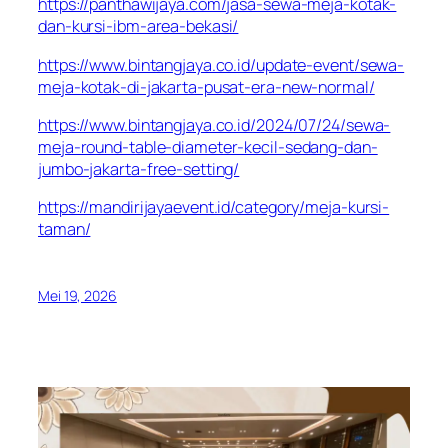
https://panthawijaya.com/jasa-sewa-meja-kotak-
dan-kursi-ibm-area-bekasi/
https://www.bintangjaya.co.id/update-event/sewa-
meja-kotak-di-jakarta-pusat-era-new-normal/
https://www.bintangjaya.co.id/2024/07/24/sewa-
meja-round-table-diameter-kecil-sedang-dan-
jumbo-jakarta-free-setting/
https://mandirijayaevent.id/category/meja-kursi-
taman/
Mei 19, 2026