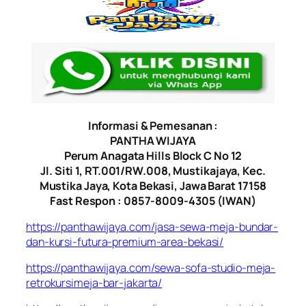
Informasi & Pemesanan :
PANTHA WIJAYA
Perum Anagata Hills Block C No 12
Jl. Siti 1, RT.001/RW.008, Mustikajaya, Kec.
Mustika Jaya, Kota Bekasi, Jawa Barat 17158
Fast Respon : 0857-8009-4305 (IWAN)
https://panthawijaya.com/jasa-sewa-meja-bundar-
dan-kursi-futura-premium-area-bekasi/
https://panthawijaya.com/sewa-sofa-studio-meja-
retrokursimeja-bar-jakarta/