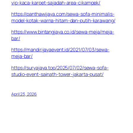
vip-kaca-karpet-sajadah-area-cikampek/
https://panthawijaya.com/sewa-sofa-minimalis-
model-kotak-warna-hitam-dan-putih-karawang/
https://www.bintangjaya.co.id/sewa-meja/meja-
bar/
https://mandirijayaevent.id/2021/07/03/sewa-
meja-bar/
https://suryajaya.top/2025/07/02/sewa-sofa-
studio-event-sainath-tower-jakarta-pusat/
April 23, 2026