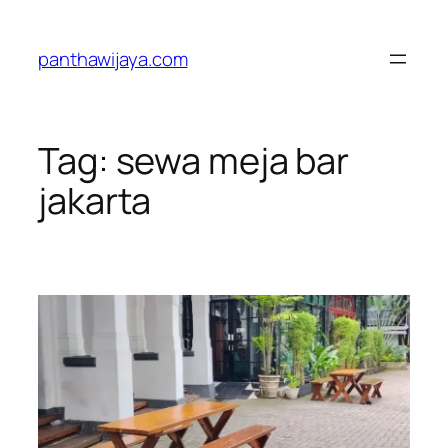
Lewati
ke
panthawijaya.com
konten
Tag:
sewa meja bar
jakarta