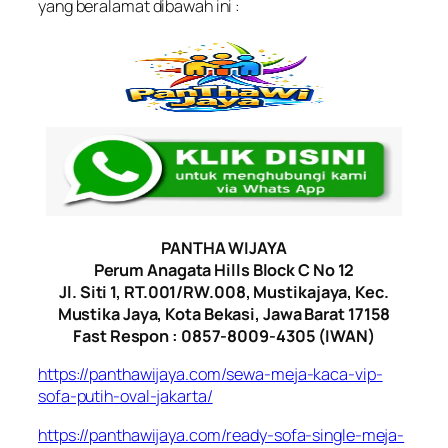
yang beralamat dibawah ini :
PANTHA WIJAYA
Perum Anagata Hills Block C No 12
Jl. Siti 1, RT.001/RW.008, Mustikajaya, Kec.
Mustika Jaya, Kota Bekasi, Jawa Barat 17158
Fast Respon : 0857-8009-4305 (IWAN)
https://panthawijaya.com/sewa-meja-kaca-vip-
sofa-putih-oval-jakarta/
https://panthawijaya.com/ready-sofa-single-meja-