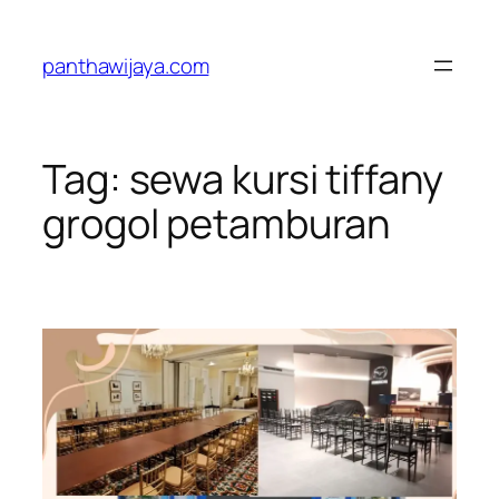
Lewati
ke
panthawijaya.com
konten
Tag:
sewa kursi tiffany
grogol petamburan