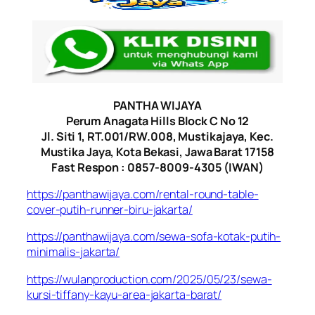
PANTHA WIJAYA
Perum Anagata Hills Block C No 12
Jl. Siti 1, RT.001/RW.008, Mustikajaya, Kec.
Mustika Jaya, Kota Bekasi, Jawa Barat 17158
Fast Respon : 0857-8009-4305 (IWAN)
https://panthawijaya.com/rental-round-table-
cover-putih-runner-biru-jakarta/
https://panthawijaya.com/sewa-sofa-kotak-putih-
minimalis-jakarta/
https://wulanproduction.com/2025/05/23/sewa-
kursi-tiffany-kayu-area-jakarta-barat/