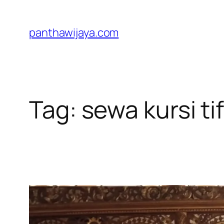
Lewati
ke
panthawijaya.com
konten
Tag:
sewa kursi ti