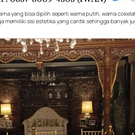
 warna yang bisa dipilih seperti warna putih, warna cokel
juga memiiliki sisi estetika yang cantik sehingga banyak