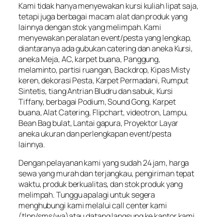
Kami tidak hanya menyewakan kursi kuliah lipat saja,
tetapi juga berbagai macam alat dan produk yang
lainnya dengan stok yang melimpah. Kami
menyewakan peralatan event/pesta yang lengkap,
diantaranya ada gubukan catering dan aneka Kursi,
aneka Meja, AC, karpet buana, Panggung,
melaminto, partisi ruangan, Backdrop, Kipas Misty
keren, dekorasi Pesta, Karpet Permadani, Rumput
Sintetis, tiang Antrian Bludru dan sabuk, Kursi
Tiffany, berbagai Podium, Sound Gong, Karpet
buana, Alat Catering, Flipchart, videotron, Lampu,
Bean Bag bulat, Lantai gapura, Proyektor Layar
aneka ukuran dan perlengkapan event/pesta
lainnya.
Dengan pelayanan kami yang sudah 24 jam, harga
sewa yang murah dan terjangkau, pengiriman tepat
waktu, produk berkualitas, dan stok produk yang
melimpah. Tunggu apalagi untuk segera
menghubungi kami melalui call center kami
(tlpn/sms/wa)atau datang langsung ke kantor kami