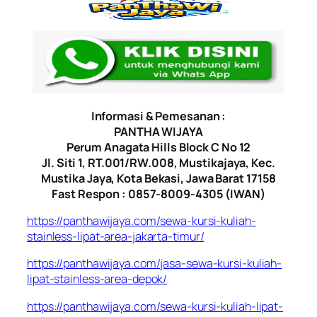
Informasi & Pemesanan :
PANTHA WIJAYA
Perum Anagata Hills Block C No 12
Jl. Siti 1, RT.001/RW.008, Mustikajaya, Kec.
Mustika Jaya, Kota Bekasi, Jawa Barat 17158
Fast Respon : 0857-8009-4305 (IWAN)
https://panthawijaya.com/sewa-kursi-kuliah-
stainless-lipat-area-jakarta-timur/
https://panthawijaya.com/jasa-sewa-kursi-kuliah-
lipat-stainless-area-depok/
https://panthawijaya.com/sewa-kursi-kuliah-lipat-