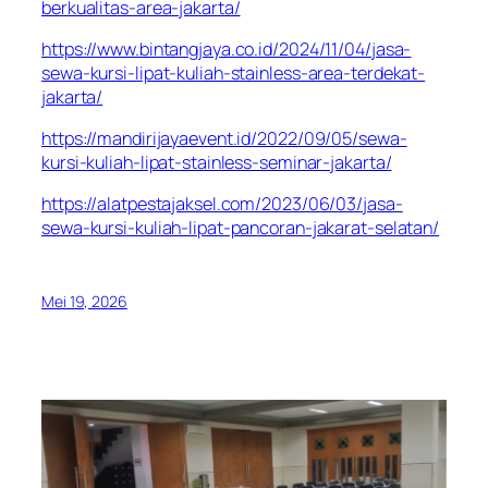
berkualitas-area-jakarta/
https://www.bintangjaya.co.id/2024/11/04/jasa-
sewa-kursi-lipat-kuliah-stainless-area-terdekat-
jakarta/
https://mandirijayaevent.id/2022/09/05/sewa-
kursi-kuliah-lipat-stainless-seminar-jakarta/
https://alatpestajaksel.com/2023/06/03/jasa-
sewa-kursi-kuliah-lipat-pancoran-jakarat-selatan/
Mei 19, 2026