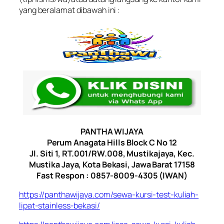
yang beralamat dibawah ini :
PANTHA WIJAYA
Perum Anagata Hills Block C No 12
Jl. Siti 1, RT.001/RW.008, Mustikajaya, Kec.
Mustika Jaya, Kota Bekasi, Jawa Barat 17158
Fast Respon : 0857-8009-4305 (IWAN)
https://panthawijaya.com/sewa-kursi-test-kuliah-
lipat-stainless-bekasi/