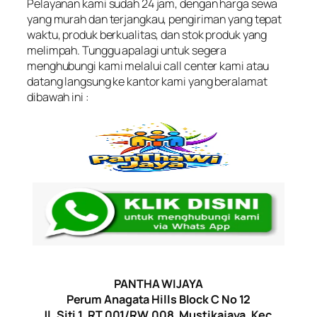
Pelayanan kami sudah 24 jam, dengan harga sewa
yang murah dan terjangkau, pengiriman yang tepat
waktu, produk berkualitas, dan stok produk yang
melimpah. Tunggu apalagi untuk segera
menghubungi kami melalui call center kami atau
datang langsung ke kantor kami yang beralamat
dibawah ini :
PANTHA WIJAYA
Perum Anagata Hills Block C No 12
Jl. Siti 1, RT.001/RW.008, Mustikajaya, Kec.