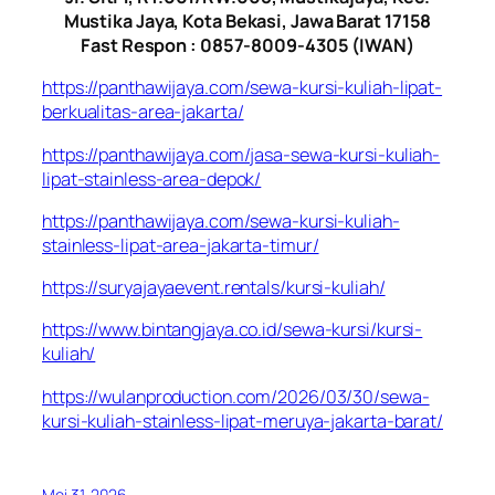
Mustika Jaya, Kota Bekasi, Jawa Barat 17158
Fast Respon : 0857-8009-4305 (IWAN)
https://panthawijaya.com/sewa-kursi-kuliah-lipat-
berkualitas-area-jakarta/
https://panthawijaya.com/jasa-sewa-kursi-kuliah-
lipat-stainless-area-depok/
https://panthawijaya.com/sewa-kursi-kuliah-
stainless-lipat-area-jakarta-timur/
https://suryajayaevent.rentals/kursi-kuliah/
https://www.bintangjaya.co.id/sewa-kursi/kursi-
kuliah/
https://wulanproduction.com/2026/03/30/sewa-
kursi-kuliah-stainless-lipat-meruya-jakarta-barat/
Mei 31, 2026