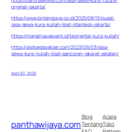
https://panthawijaya.com/jasa-sewa-kursi-futura-
original-jakarta/
https://www.bintangjaya.co.id/2025/08/13/pusat-
jasa-sewa-kursi-kuliah-lipat-stainless-jakarta/
https://mandirijayaevent.id/tag/rental-kursi-kuliah/
https://alatpestajaksel.com/2023/06/03/jasa-
sewa-kursi-kuliah-lipat-pancoran-jakarat-selatan/
April 30, 2026
Blog
Acara
panthawijaya.com
Tentang
Toko
FAQ
Pattern