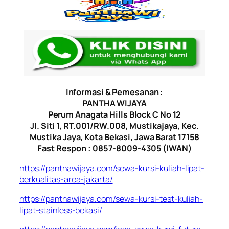
Informasi & Pemesanan :
PANTHA WIJAYA
Perum Anagata Hills Block C No 12
Jl. Siti 1, RT.001/RW.008, Mustikajaya, Kec.
Mustika Jaya, Kota Bekasi, Jawa Barat 17158
Fast Respon : 0857-8009-4305 (IWAN)
https://panthawijaya.com/sewa-kursi-kuliah-lipat-
berkualitas-area-jakarta/
https://panthawijaya.com/sewa-kursi-test-kuliah-
lipat-stainless-bekasi/