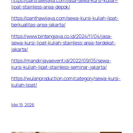
https://panthawijaya.com/jasa-sewa-kursi-kuliah-
lipat-stainless-area-depok/
https://panthawijaya.com/sewa-kursi-kuliah-lipat-
berkualitas-area-jakarta/
https://www.bintangjaya.co.id/2024/11/04/jasa-
sewa-kursi-lipat-kuliah-stainless-area-terdekat-
jakarta/
https://mandirijayaevent.id/2022/09/05/sewa-
kursi-kuliah-lipat-stainless-seminar-jakarta/
https://wulanproduction.com/category/sewa-kursi-
kuliah-lipat/
Mei 15, 2026