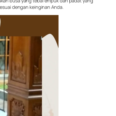
dudukan busa yang tebal empuk dan padat yang
sesuai dengan keinginan Anda.