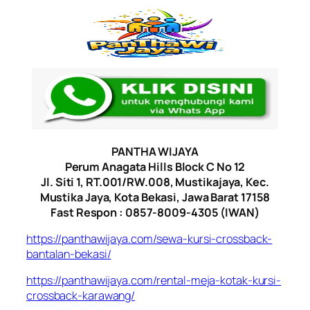
PANTHA WIJAYA
Perum Anagata Hills Block C No 12
Jl. Siti 1, RT.001/RW.008, Mustikajaya, Kec.
Mustika Jaya, Kota Bekasi, Jawa Barat 17158
Fast Respon : 0857-8009-4305 (IWAN)
https://panthawijaya.com/sewa-kursi-crossback-
bantalan-bekasi/
https://panthawijaya.com/rental-meja-kotak-kursi-
crossback-karawang/