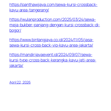
https://panthawijaya.com/sewa-kursi-crossback-
kayu-area-tangerang/
https://wulanproduction.com/2025/03/24/sewa-
meja-bukber-panjang-dengan-kursi-crossback-di-
bogor/
https://www.bintangjaya.co.id/2024/11/05/jasa-
sewa-kursi-cross-back-vip-kayu-area-jakarta/
https://mandirijayaevent.id/2024/09/07/sewa-
kursi-type-cross-back-kerangka-kayu-jati-area-
jakarta/
April 22, 2026