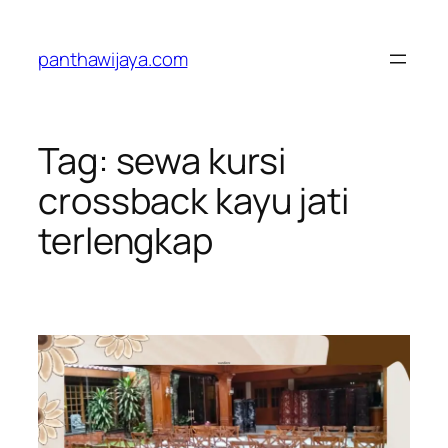
Lewati
ke
panthawijaya.com
konten
Tag:
sewa kursi
crossback kayu jati
terlengkap