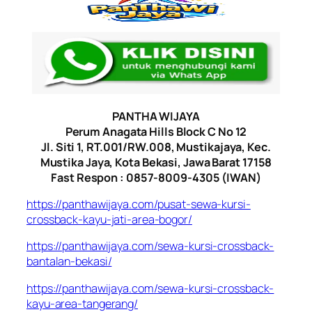
PANTHA WIJAYA
Perum Anagata Hills Block C No 12
Jl. Siti 1, RT.001/RW.008, Mustikajaya, Kec.
Mustika Jaya, Kota Bekasi, Jawa Barat 17158
Fast Respon : 0857-8009-4305 (IWAN)
https://panthawijaya.com/pusat-sewa-kursi-
crossback-kayu-jati-area-bogor/
https://panthawijaya.com/sewa-kursi-crossback-
bantalan-bekasi/
https://panthawijaya.com/sewa-kursi-crossback-
kayu-area-tangerang/