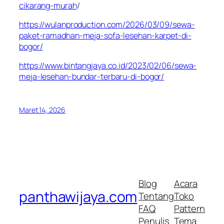
cikarang-murah
/
https://wulanproduction.com/2026/03/09/sewa-
paket-ramadhan-meja-sofa-lesehan-karpet-di-
bogor/
https://www.bintangjaya.co.id/2023/02/06/sewa-
meja-lesehan-bundar-terbaru-di-bogor/
Maret 14, 2026
Blog
Acara
panthawijaya.com
Tentang
Toko
FAQ
Pattern
Penulis
Tema