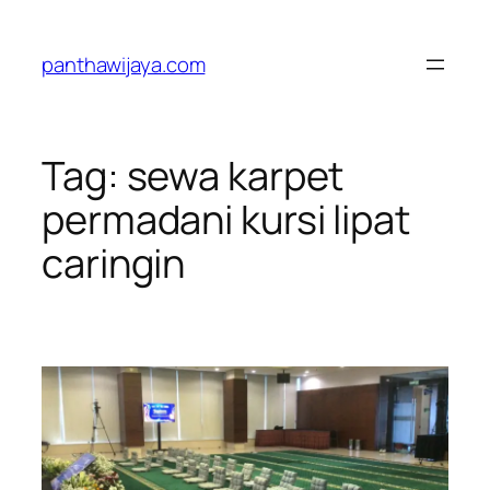
Lewati
ke
panthawijaya.com
konten
Tag:
sewa karpet
permadani kursi lipat
caringin