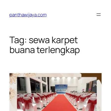
Lewati
ke
panthawijaya.com
konten
Tag:
sewa karpet
buana terlengkap