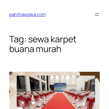
Lewati
ke
panthawijaya.com
konten
Tag:
sewa karpet
buana murah