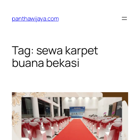
Lewati
ke
panthawijaya.com
konten
Tag:
sewa karpet
buana bekasi