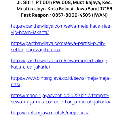
Jl. Siti 1, RT.001/RW.008, Mustikajaya, Kec.
Mustika Jaya, Kota Bekasi, Jawa Barat 17158
Fast Respon : 0857-8009-4305 (IWAN)
https://panthawijaya.com/sewa-meja-kaca-rias-
vip-hitam-jakarta/
https://panthawijaya.com/sewa-partisi-putih-
setting-zig-zag-bekasi/
https://panthawijaya.com/sewa-meja-dealing-
kaca-area-jakarta/
https://www.bintangjaya.co.id/sewa-meja/meja-
rias/
https://mandirijayaevent.id/2022/12/17/tempat-
sewa-meja-rias-portable-harga-murah-jakarta/
https://bintangjaya.rentals/meja-rias/