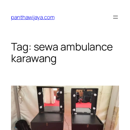
Lewati
ke
panthawijaya.com
konten
Tag:
sewa ambulance
karawang