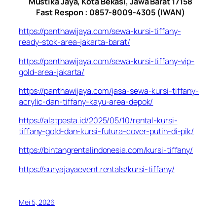
Mustika Jaya, Kota Bekasi, Jawa Barat 17158
Fast Respon : 0857-8009-4305 (IWAN)
https://panthawijaya.com/sewa-kursi-tiffany-
ready-stok-area-jakarta-barat/
https://panthawijaya.com/sewa-kursi-tiffany-vip-
gold-area-jakarta/
https://panthawijaya.com/jasa-sewa-kursi-tiffany-
acrylic-dan-tiffany-kayu-area-depok/
https://alatpesta.id/2025/05/10/rental-kursi-
tiffany-gold-dan-kursi-futura-cover-putih-di-pik/
https://bintangrentalindonesia.com/kursi-tiffany/
https://suryajayaevent.rentals/kursi-tiffany/
Mei 5, 2026