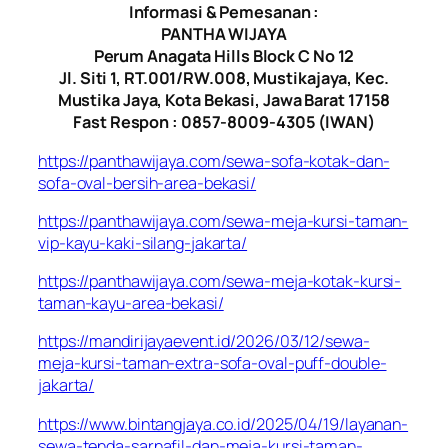
Informasi & Pemesanan :
PANTHA WIJAYA
Perum Anagata Hills Block C No 12
Jl. Siti 1, RT.001/RW.008, Mustikajaya, Kec.
Mustika Jaya, Kota Bekasi, Jawa Barat 17158
Fast Respon : 0857-8009-4305 (IWAN)
https://panthawijaya.com/sewa-sofa-kotak-dan-
sofa-oval-bersih-area-bekasi/
https://panthawijaya.com/sewa-meja-kursi-taman-
vip-kayu-kaki-silang-jakarta/
https://panthawijaya.com/sewa-meja-kotak-kursi-
taman-kayu-area-bekasi/
https://mandirijayaevent.id/2026/03/12/sewa-
meja-kursi-taman-extra-sofa-oval-puff-double-
jakarta/
https://www.bintangjaya.co.id/2025/04/19/layanan-
sewa-tenda-sarnafil-dan-meja-kursi-taman-