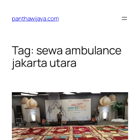
Lewati
ke
panthawijaya.com
konten
Tag:
sewa ambulance
jakarta utara