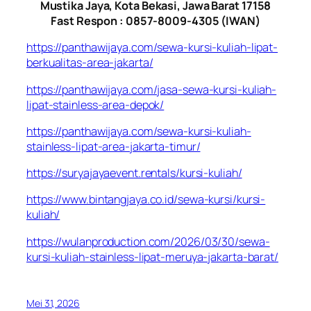
Mustika Jaya, Kota Bekasi, Jawa Barat 17158
Fast Respon : 0857-8009-4305 (IWAN)
https://panthawijaya.com/sewa-kursi-kuliah-lipat-
berkualitas-area-jakarta/
https://panthawijaya.com/jasa-sewa-kursi-kuliah-
lipat-stainless-area-depok/
https://panthawijaya.com/sewa-kursi-kuliah-
stainless-lipat-area-jakarta-timur/
https://suryajayaevent.rentals/kursi-kuliah/
https://www.bintangjaya.co.id/sewa-kursi/kursi-
kuliah/
https://wulanproduction.com/2026/03/30/sewa-
kursi-kuliah-stainless-lipat-meruya-jakarta-barat/
Mei 31, 2026