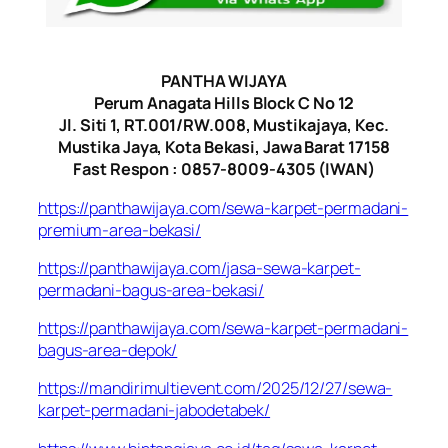
PANTHA WIJAYA
Perum Anagata Hills Block C No 12
Jl. Siti 1, RT.001/RW.008, Mustikajaya, Kec.
Mustika Jaya, Kota Bekasi, Jawa Barat 17158
Fast Respon : 0857-8009-4305 (IWAN)
https://panthawijaya.com/sewa-karpet-permadani-
premium-area-bekasi/
https://panthawijaya.com/jasa-sewa-karpet-
permadani-bagus-area-bekasi/
https://panthawijaya.com/sewa-karpet-permadani-
bagus-area-depok/
https://mandirimultievent.com/2025/12/27/sewa-
karpet-permadani-jabodetabek/