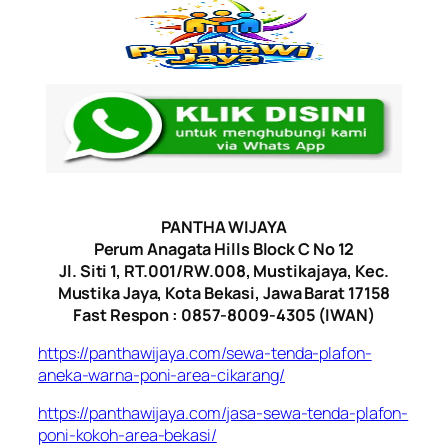
PANTHA WIJAYA
Perum Anagata Hills Block C No 12
Jl. Siti 1, RT.001/RW.008, Mustikajaya, Kec.
Mustika Jaya, Kota Bekasi, Jawa Barat 17158
Fast Respon : 0857-8009-4305 (IWAN)
https://panthawijaya.com/sewa-tenda-plafon-
aneka-warna-poni-area-cikarang/
https://panthawijaya.com/jasa-sewa-tenda-plafon-
poni-kokoh-area-bekasi/