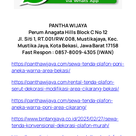
PANTHA WIJAYA
Perum Anagata Hills Block C No 12
Jl. Siti 1, RT.001/RW.008, Mustikajaya, Kec.
Mustika Jaya, Kota Bekasi, Jawa Barat 17158
Fast Respon : 0857-8009-4305 (IWAN)
https://panthawijaya.com/sewa-tenda-plafon-poni-
aneka-warna-area-bekasi/
https://panthawijaya.com/rental-tenda-plafon-
serut-dekorasi-modifikasi-area-cikarang-bekasi/
https://panthawijaya.com/sewa-tenda-plafon-
aneka-warna-poni-area-cikarang/
https://www.bintangjaya.co.id/2023/02/27/sewa-
tenda-konvensional-dekorasi-plafon-murah/