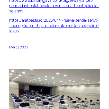
https://www.bintangjaya.co.id/tag/sewa-karpet-
permadani-halal-bihalal-event-area-tebet-jakarta-
selatan/
https://alatpesta.id/2025/04/17/sewa-tenda-serut-
flooring-karpet-hijau-meja-kotak-di-tanjung-priok-
jakut/
Mei 31, 2026