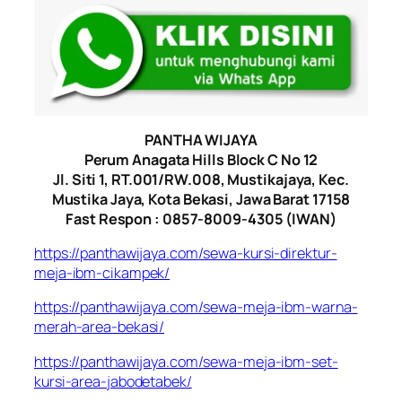
PANTHA WIJAYA
Perum Anagata Hills Block C No 12
Jl. Siti 1, RT.001/RW.008, Mustikajaya, Kec.
Mustika Jaya, Kota Bekasi, Jawa Barat 17158
Fast Respon : 0857-8009-4305 (IWAN)
https://panthawijaya.com/sewa-kursi-direktur-
meja-ibm-cikampek/
https://panthawijaya.com/sewa-meja-ibm-warna-
merah-area-bekasi/
https://panthawijaya.com/sewa-meja-ibm-set-
kursi-area-jabodetabek/