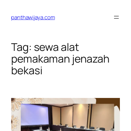
Lewati
ke
panthawijaya.com
konten
Tag:
sewa alat
pemakaman jenazah
bekasi