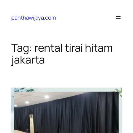
Lewati
ke
panthawijaya.com
konten
Tag:
rental tirai hitam
jakarta