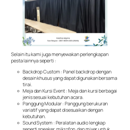
Selain itu kami juga menyewakan perlengkapan
pesta lainnya seperti :
Backdrop Custom
: Panel backdrop dengan
desain khusus yang dapat digunakan bersama
tirai.
Meja dan Kursi Event
: Meja dan kursi berbagai
jenis sesuai kebutuhan acara.
Panggung Modular
: Panggung berukuran
variatif yang dapat disesuaikan dengan
kebutuhan.
Sound System
: Peralatan audio lengkap
seperti speaker, mikrofon, dan mixer untuk