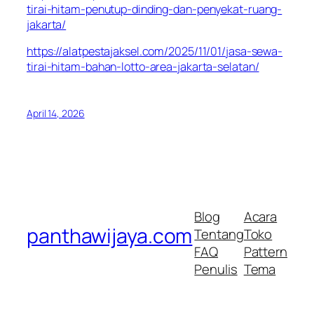
tirai-hitam-penutup-dinding-dan-penyekat-ruang-
jakarta/
https://alatpestajaksel.com/2025/11/01/jasa-sewa-
tirai-hitam-bahan-lotto-area-jakarta-selatan/
April 14, 2026
Blog
Acara
panthawijaya.com
Tentang
Toko
FAQ
Pattern
Penulis
Tema