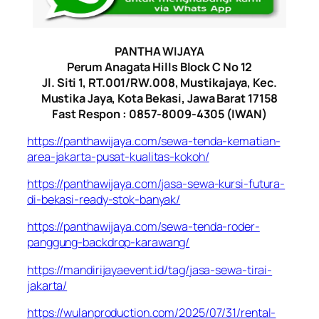
PANTHA WIJAYA
Perum Anagata Hills Block C No 12
Jl. Siti 1, RT.001/RW.008, Mustikajaya, Kec.
Mustika Jaya, Kota Bekasi, Jawa Barat 17158
Fast Respon : 0857-8009-4305 (IWAN)
https://panthawijaya.com/sewa-tenda-kematian-
area-jakarta-pusat-kualitas-kokoh/
https://panthawijaya.com/jasa-sewa-kursi-futura-
di-bekasi-ready-stok-banyak/
https://panthawijaya.com/sewa-tenda-roder-
panggung-backdrop-karawang/
https://mandirijayaevent.id/tag/jasa-sewa-tirai-
jakarta/
https://wulanproduction.com/2025/07/31/rental-