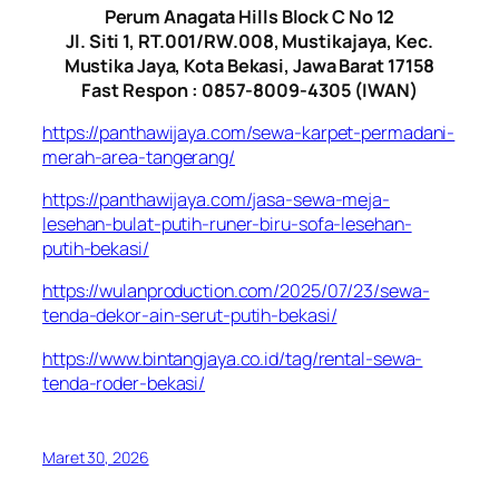
Perum Anagata Hills Block C No 12
Jl. Siti 1, RT.001/RW.008, Mustikajaya, Kec.
Mustika Jaya, Kota Bekasi, Jawa Barat 17158
Fast Respon : 0857-8009-4305 (IWAN)
https://panthawijaya.com/sewa-karpet-permadani-
merah-area-tangerang/
https://panthawijaya.com/jasa-sewa-meja-
lesehan-bulat-putih-runer-biru-sofa-lesehan-
putih-bekasi/
https://wulanproduction.com/2025/07/23/sewa-
tenda-dekor-ain-serut-putih-bekasi/
https://www.bintangjaya.co.id/tag/rental-sewa-
tenda-roder-bekasi/
Maret 30, 2026