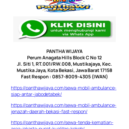
PANTHA WIJAYA
Perum Anagata Hills Block C No 12
Jl. Siti 1, RT.001/RW.008, Mustikajaya, Kec.
Mustika Jaya, Kota Bekasi, Jawa Barat 17158
Fast Respon : 0857-8009-4305 (IWAN)
https://panthawijaya.com/sewa-mobil-ambulance-
siap-antar-jabodetabek/
https://panthawijaya.com/sewa-mobil-ambulance-
jenazah-daerah-bekasi-fast-respon/
https://panthawijaya.com/sewa-tenda-kematian-
area-jakarta-pusat-kualitas-kokoh/