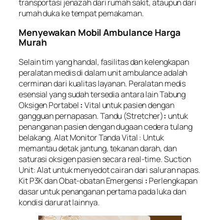
transportasi jenazah dari rumah sakit, ataupun dari
rumah duka ke tempat pemakaman.
Menyewakan Mobil Ambulance Harga
Murah
Selain tim yang handal, fasilitas dan kelengkapan
peralatan medis di dalam unit ambulance adalah
cerminan dari kualitas layanan. Peralatan medis
esensial yang sudah tersedia antara lain Tabung
Oksigen Portabel
:
Vital untuk pasien dengan
gangguan pernapasan. Tandu (Stretcher)
:
untuk
penanganan pasien dengan dugaan cedera tulang
belakang. Alat Monitor Tanda Vital : Untuk
memantau detak jantung, tekanan darah, dan
saturasi oksigen pasien secara
real-time
. Suction
Unit: Alat untuk menyedot cairan dari saluran napas.
Kit P3K dan Obat-obatan Emergensi
:
Perlengkapan
dasar untuk penanganan pertama pada luka dan
kondisi darurat lainnya.