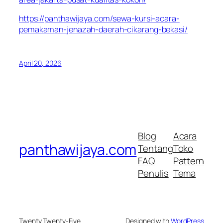
https://panthawijaya.com/sewa-kursi-acara-
pemakaman-jenazah-daerah-cikarang-bekasi/
April 20, 2026
Blog
Acara
panthawijaya.com
Tentang
Toko
FAQ
Pattern
Penulis
Tema
Twenty Twenty-Five
Designed with
WordPress