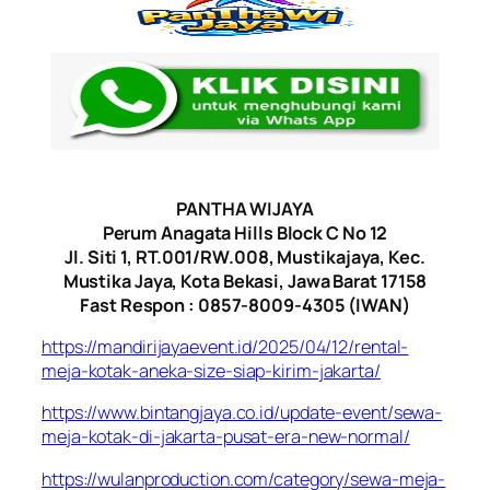
PANTHA WIJAYA
Perum Anagata Hills Block C No 12
Jl. Siti 1, RT.001/RW.008, Mustikajaya, Kec.
Mustika Jaya, Kota Bekasi, Jawa Barat 17158
Fast Respon : 0857-8009-4305 (IWAN)
https://mandirijayaevent.id/2025/04/12/rental-
meja-kotak-aneka-size-siap-kirim-jakarta/
https://www.bintangjaya.co.id/update-event/sewa-
meja-kotak-di-jakarta-pusat-era-new-normal/
https://wulanproduction.com/category/sewa-meja-