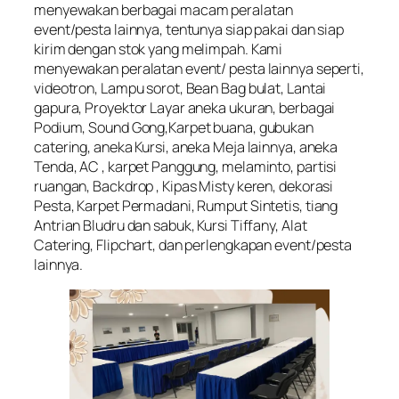
menyewakan berbagai macam peralatan
event/pesta lainnya, tentunya siap pakai dan siap
kirim dengan stok yang melimpah. Kami
menyewakan peralatan event/ pesta lainnya seperti,
videotron, Lampu sorot, Bean Bag bulat, Lantai
gapura, Proyektor Layar aneka ukuran, berbagai
Podium, Sound Gong,Karpet buana, gubukan
catering, aneka Kursi, aneka Meja lainnya, aneka
Tenda, AC , karpet Panggung, melaminto, partisi
ruangan, Backdrop , Kipas Misty keren, dekorasi
Pesta, Karpet Permadani, Rumput Sintetis, tiang
Antrian Bludru dan sabuk, Kursi Tiffany, Alat
Catering, Flipchart, dan perlengkapan event/pesta
lainnya.