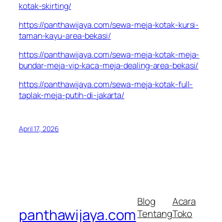
kotak-skirting/
https://panthawijaya.com/sewa-meja-kotak-kursi-
taman-kayu-area-bekasi/
https://panthawijaya.com/sewa-meja-kotak-meja-
bundar-meja-vip-kaca-meja-dealing-area-bekasi/
https://panthawijaya.com/sewa-meja-kotak-full-
taplak-meja-putih-di-jakarta/
April 17, 2026
Blog
Acara
panthawijaya.com
Tentang
Toko