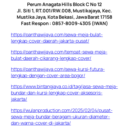
Perum Anagata Hills Block C No 12
Jl. Siti 1, RT.001/RW.008, Mustikajaya, Kec.
Mustika Jaya, Kota Bekasi, Jawa Barat 17158
Fast Respon : 0857-8009-4305 (IWAN)
https://panthawijaya.com/sewa-meja-bulat-
lengkap-cover-daerah-jakarta-pusat/
https://panthawijaya.com/tempat-sewa-meja-
bulat-daerah-cikarang-lengkap-cover/
https://panthawijaya.com/sewa-kursi-futura-
lengkap-dengan-cover-area-bogor/
https://www.bintangjaya.co.id/tag/jasa-sewa-meja-
bundar-dan-kursi-lengkap-cover-aksesoris-
jakarta/
https://wulanproduction.com/2025/02/04/pusat-
sewa-meja-bundar-beragam-ukuran-diameter-
dan-warna-cover-di-jakarta/