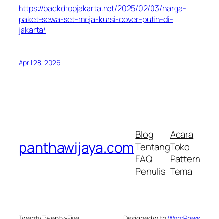
https://backdropjakarta.net/2025/02/03/harga-
paket-sewa-set-meja-kursi-cover-putih-di-
jakarta/
April 28, 2026
Blog
Acara
panthawijaya.com
Tentang
Toko
FAQ
Pattern
Penulis
Tema
Twenty Twenty-Five
Designed with
WordPress