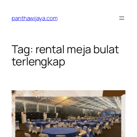
Lewati
ke
panthawijaya.com
konten
Tag:
rental meja bulat
terlengkap