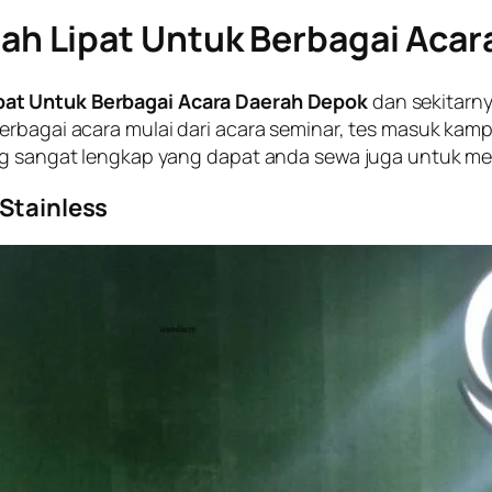
iah Lipat Untuk Berbagai Aca
ipat Untuk Berbagai Acara Daerah Depok
dan sekitarnya
rbagai acara mulai dari acara seminar, tes masuk kampu
yang sangat lengkap yang dapat anda sewa juga untuk 
 Stainless