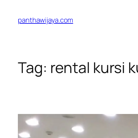
Lewati
ke
panthawijaya.com
konten
Tag:
rental kursi 