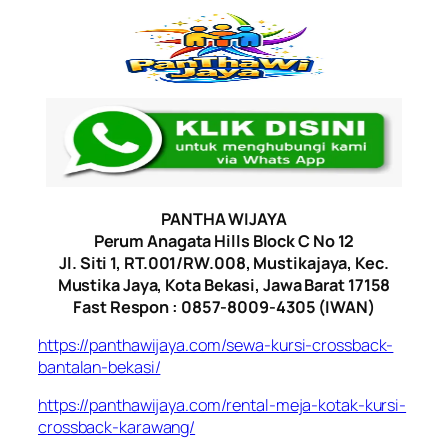
PANTHA WIJAYA
Perum Anagata Hills Block C No 12
Jl. Siti 1, RT.001/RW.008, Mustikajaya, Kec.
Mustika Jaya, Kota Bekasi, Jawa Barat 17158
Fast Respon : 0857-8009-4305 (IWAN)
https://panthawijaya.com/sewa-kursi-crossback-
bantalan-bekasi/
https://panthawijaya.com/rental-meja-kotak-kursi-
crossback-karawang/