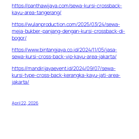
https://panthawijaya.com/sewa-kursi-crossback-
kayu-area-tangerang/
https://wulanproduction.com/2025/03/24/sewa-
meja-bukber-panjang-dengan-kursi-crossback-di-
bogor/
https://www.bintangjaya.co.id/2024/11/05/jasa-
sewa-kursi-cross-back-vip-kayu-area-jakarta/
https://mandirijayaevent.id/2024/09/07/sewa-
kursi-type-cross-back-kerangka-kayu-jati-area-
jakarta/
April 22, 2026