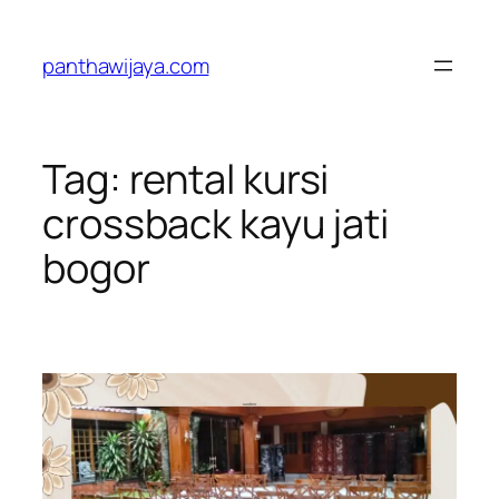
Lewati
ke
panthawijaya.com
konten
Tag:
rental kursi
crossback kayu jati
bogor