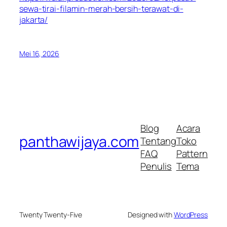
sewa-tirai-filamin-merah-bersih-terawat-di-
jakarta/
Mei 16, 2026
Blog
Acara
panthawijaya.com
Tentang
Toko
FAQ
Pattern
Penulis
Tema
Twenty Twenty-Five
Designed with
WordPress