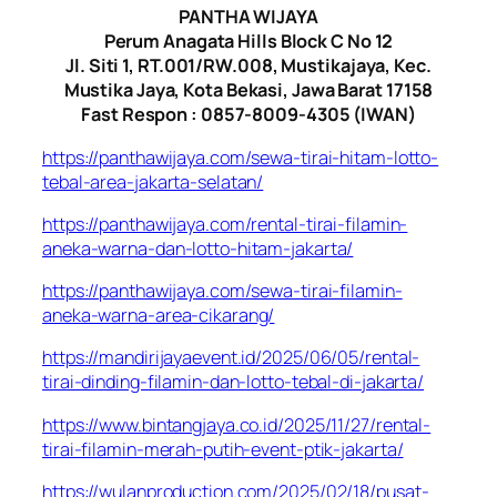
PANTHA WIJAYA
Perum Anagata Hills Block C No 12
Jl. Siti 1, RT.001/RW.008, Mustikajaya, Kec.
Mustika Jaya, Kota Bekasi, Jawa Barat 17158
Fast Respon : 0857-8009-4305 (IWAN)
https://panthawijaya.com/sewa-tirai-hitam-lotto-
tebal-area-jakarta-selatan/
https://panthawijaya.com/rental-tirai-filamin-
aneka-warna-dan-lotto-hitam-jakarta/
https://panthawijaya.com/sewa-tirai-filamin-
aneka-warna-area-cikarang/
https://mandirijayaevent.id/2025/06/05/rental-
tirai-dinding-filamin-dan-lotto-tebal-di-jakarta/
https://www.bintangjaya.co.id/2025/11/27/rental-
tirai-filamin-merah-putih-event-ptik-jakarta/
https://wulanproduction.com/2025/02/18/pusat-