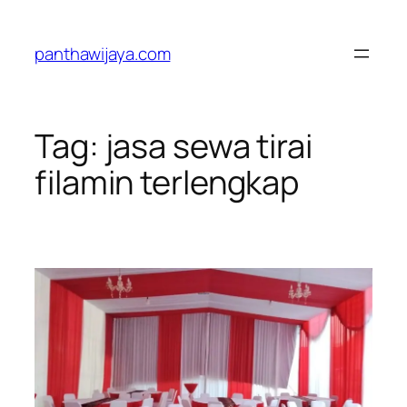
Lewati
ke
panthawijaya.com
konten
Tag:
jasa sewa tirai
filamin terlengkap