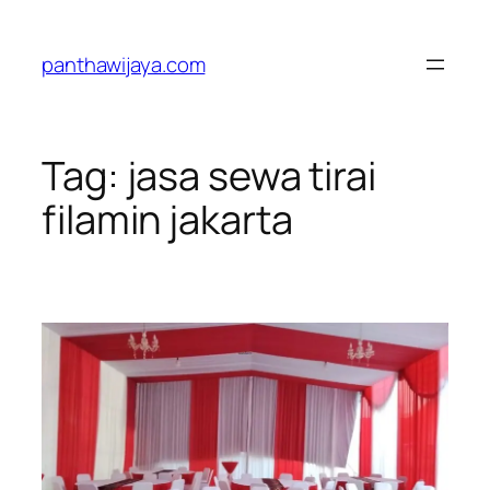
Lewati
ke
panthawijaya.com
konten
Tag:
jasa sewa tirai
filamin jakarta