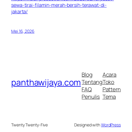
sewa-tirai-filamin-merah-bersih-terawat-di-
jakarta/
Mei 16, 2026
Blog
Acara
panthawijaya.com
Tentang
Toko
FAQ
Pattern
Penulis
Tema
Twenty Twenty-Five
Designed with
WordPress