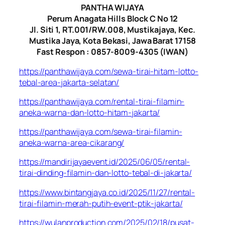
PANTHA WIJAYA
Perum Anagata Hills Block C No 12
Jl. Siti 1, RT.001/RW.008, Mustikajaya, Kec.
Mustika Jaya, Kota Bekasi, Jawa Barat 17158
Fast Respon : 0857-8009-4305 (IWAN)
https://panthawijaya.com/sewa-tirai-hitam-lotto-
tebal-area-jakarta-selatan/
https://panthawijaya.com/rental-tirai-filamin-
aneka-warna-dan-lotto-hitam-jakarta/
https://panthawijaya.com/sewa-tirai-filamin-
aneka-warna-area-cikarang/
https://mandirijayaevent.id/2025/06/05/rental-
tirai-dinding-filamin-dan-lotto-tebal-di-jakarta/
https://www.bintangjaya.co.id/2025/11/27/rental-
tirai-filamin-merah-putih-event-ptik-jakarta/
https://wulanproduction.com/2025/02/18/pusat-