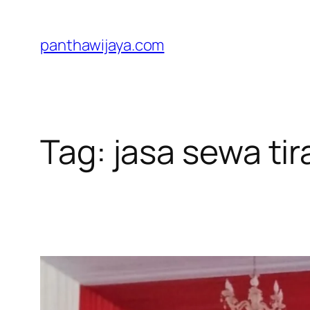
Lewati
ke
panthawijaya.com
konten
Tag:
jasa sewa tir