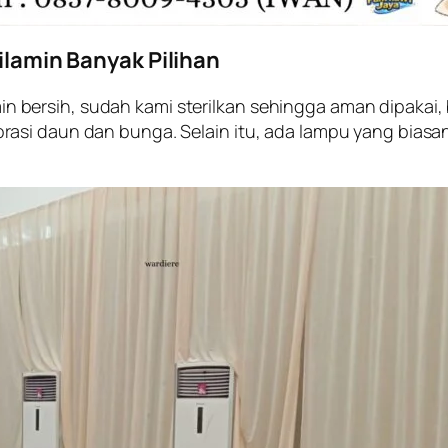
Filamin Banyak Pilihan
jamin bersih, sudah kami sterilkan sehingga aman dipakai
si daun dan bunga. Selain itu, ada lampu yang biasanya