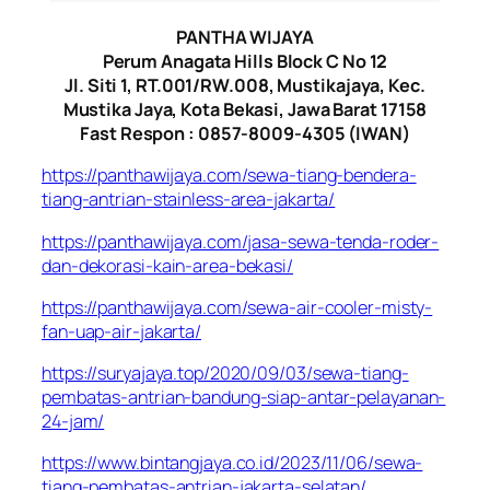
PANTHA WIJAYA
Perum Anagata Hills Block C No 12
Jl. Siti 1, RT.001/RW.008, Mustikajaya, Kec.
Mustika Jaya, Kota Bekasi, Jawa Barat 17158
Fast Respon : 0857-8009-4305 (IWAN)
https://panthawijaya.com/sewa-tiang-bendera-
tiang-antrian-stainless-area-jakarta/
https://panthawijaya.com/jasa-sewa-tenda-roder-
dan-dekorasi-kain-area-bekasi/
https://panthawijaya.com/sewa-air-cooler-misty-
fan-uap-air-jakarta/
https://suryajaya.top/2020/09/03/sewa-tiang-
pembatas-antrian-bandung-siap-antar-pelayanan-
24-jam/
https://www.bintangjaya.co.id/2023/11/06/sewa-
tiang-pembatas-antrian-jakarta-selatan/