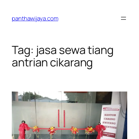
Lewati
ke
panthawijaya.com
konten
Tag:
jasa sewa tiang
antrian cikarang