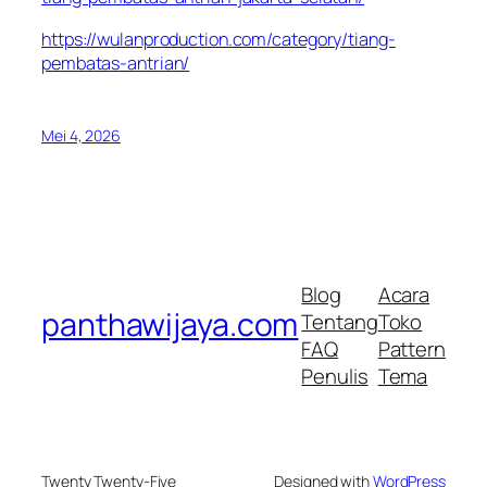
https://wulanproduction.com/category/tiang-
pembatas-antrian/
Mei 4, 2026
Blog
Acara
panthawijaya.com
Tentang
Toko
FAQ
Pattern
Penulis
Tema
Twenty Twenty-Five
Designed with
WordPress