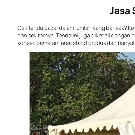
Jasa 
Cari tenda bazar dalam jumlah yang banyak? k
dan sekitarnya. Tenda ini juga dikenali dengan 
konser, pameran, area stand produk dan banyak