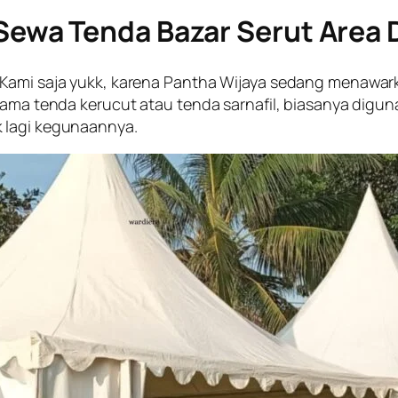
Sewa Tenda Bazar Serut Area
e Kami saja yukk, karena Pantha Wijaya sedang menawa
nama tenda kerucut atau tenda sarnafil, biasanya digun
 lagi kegunaannya.