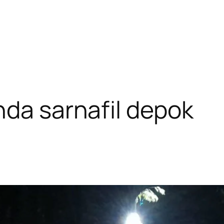
nda sarnafil depok