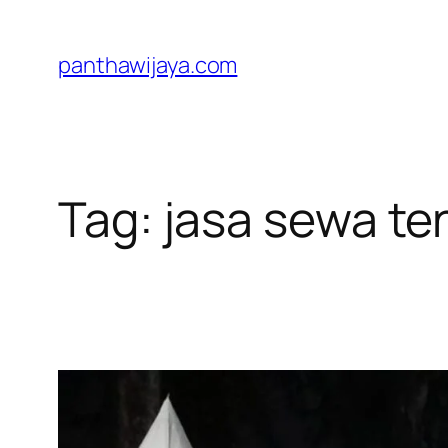
Lewati
ke
panthawijaya.com
konten
Tag:
jasa sewa te