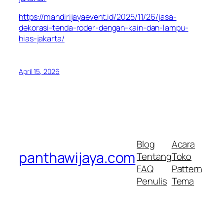
https://mandirijayaevent.id/2025/11/26/jasa-
dekorasi-tenda-roder-dengan-kain-dan-lampu-
hias-jakarta/
April 15, 2026
Blog
Acara
panthawijaya.com
Tentang
Toko
FAQ
Pattern
Penulis
Tema