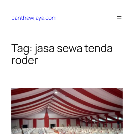
Lewati
ke
panthawijaya.com
konten
Tag:
jasa sewa tenda
roder