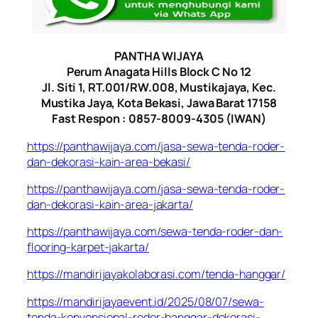
PANTHA WIJAYA
Perum Anagata Hills Block C No 12
Jl. Siti 1, RT.001/RW.008, Mustikajaya, Kec.
Mustika Jaya, Kota Bekasi, Jawa Barat 17158
Fast Respon : 0857-8009-4305 (IWAN)
https://panthawijaya.com/jasa-sewa-tenda-roder-
dan-dekorasi-kain-area-bekasi/
https://panthawijaya.com/jasa-sewa-tenda-roder-
dan-dekorasi-kain-area-jakarta/
https://panthawijaya.com/sewa-tenda-roder-dan-
flooring-karpet-jakarta/
https://mandirijayakolaborasi.com/tenda-hanggar/
https://mandirijayaevent.id/2025/08/07/sewa-
tenda-konvensional-roder-hanggar-dekorasi-