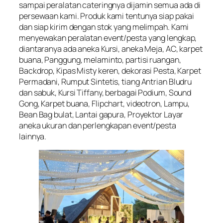
sampai peralatan cateringnya dijamin semua ada di
persewaan kami. Produk kami tentunya siap pakai
dan siap kirim dengan stok yang melimpah. Kami
menyewakan peralatan event/pesta yang lengkap,
diantaranya ada aneka Kursi, aneka Meja, AC, karpet
buana, Panggung, melaminto, partisi ruangan,
Backdrop, Kipas Misty keren, dekorasi Pesta, Karpet
Permadani, Rumput Sintetis, tiang Antrian Bludru
dan sabuk, Kursi Tiffany, berbagai Podium, Sound
Gong, Karpet buana, Flipchart, videotron, Lampu,
Bean Bag bulat, Lantai gapura, Proyektor Layar
aneka ukuran dan perlengkapan event/pesta
lainnya.