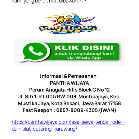
kami yang beralamat dibawah ini :
Informasi & Pemesanan :
PANTHA WIJAYA
Perum Anagata Hills Block C No 12
Jl. Siti 1, RT.001/RW.008, Mustikajaya, Kec.
Mustika Jaya, Kota Bekasi, Jawa Barat 17158
Fast Respon : 0857-8009-4305 (IWAN)
https://panthawijaya.com/jasa-sewa-tenda-roder-
dan-alat-catering-karawang/