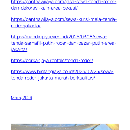
https://panthawijaya.com/jasa-sewa-tenda-roder-
dan-dekorasi-kain-area-bekasi/
https://panthawijaya.com/sewa-kursi-meja-tenda-
roder-jakarta/
https://mandirijayaevent.id/2025/03/18/sewa-
tenda-sarnafil-putih-roder-dan-bazar-putih-area-
jakarta/
https://berkahjaya.rentals/tenda-roder/
https://www.bintangjaya.co.id/2023/02/25/sewa-
tenda-roder-jakarta-murah-berkualitas/
Mei 5, 2026