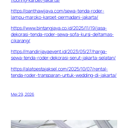
https://panthawijaya.com/sewa-tenda-roder-
lampu-maroko-karpet-permadani-jakarta/
https://www.bintangjaya.co.id/2025/11/19/jasa-
dekorasi-tenda-roder-sewa-sofa-kursi-deltamas-
cikarang/
https://mandirijayaevent.id/2023/05/27/harga-
sewa-tenda-roder-dekorasi-serut-jakarta-selatan/
https://alatpestajaksel.com/2025/10/07/rental-
tenda-roder-transparan-untuk-wedding-di-jakarta/
Mei 29, 2026