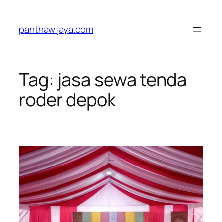
Lewati
ke
panthawijaya.com
konten
Tag:
jasa sewa tenda
roder depok