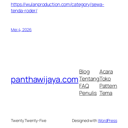
https://wulanproduction.com/category/sewa-
tenda-roder/
Mei 4, 2026
Blog
Acara
panthawijaya.com
Tentang
Toko
FAQ
Pattern
Penulis
Tema
Twenty Twenty-Five
Designed with
WordPress