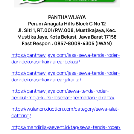
PANTHA WIJAYA
Perum Anagata Hills Block C No 12
Jl. Siti 1, RT.001/RW.008, Mustikajaya, Kec.
Mustika Jaya, Kota Bekasi, Jawa Barat 17158
Fast Respon : 0857-8009-4305 (IWAN)
https://panthawijaya.com/jasa-sewa-tenda-roder-
dan-dekorasi-kain-area-bekasi/
https://panthawijaya.com/jasa-sewa-tenda-roder-
dan-dekorasi-kain-area-jakarta/
https://panthawijaya.com/sewa-tenda-roder-
berikut-meja-kursi-lesehan-permadani-jakarta/
https://wulanproduction.com/category/sewa-alat-
catering/
https://mandirijayaevent.id/tag/sewa-tenda-roder/