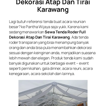
Dekorasi Atap Dan Tirai
Karawang
Lagi butuh referensi tenda buat acara reunian
besar? ke Pantha Wijaya saja yukk. Karena kami
sedang menawarkan
Sewa Tenda Roder Full
Dekorasi Atap Dan Tirai Karawang
. Ada tenda
roder transparan yang bisa menampung banyak
orang dan anda bisa pula menambahkan dekorasi
sesuai dengan keinginan anda, menjadikan suasana
lebih mewah dan elegan. Produk tenda kami sudah
banyak digunakan untuk berbagai event – event
seperti pernikahan, gala dinner, acara reuni, acara
kenegaraan, acara sekolah dan lainnya.