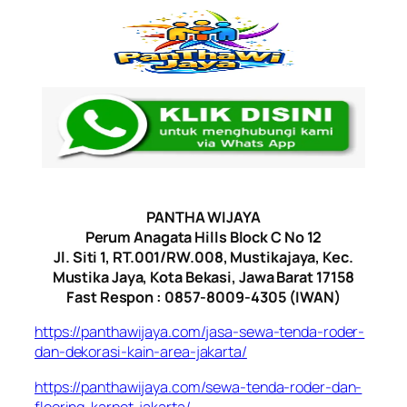
PANTHA WIJAYA
Perum Anagata Hills Block C No 12
Jl. Siti 1, RT.001/RW.008, Mustikajaya, Kec.
Mustika Jaya, Kota Bekasi, Jawa Barat 17158
Fast Respon : 0857-8009-4305 (IWAN)
https://panthawijaya.com/jasa-sewa-tenda-roder-
dan-dekorasi-kain-area-jakarta/
https://panthawijaya.com/sewa-tenda-roder-dan-
flooring-karpet-jakarta/