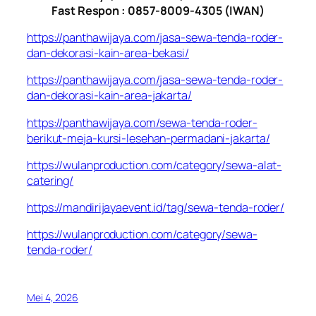
Fast Respon : 0857-8009-4305 (IWAN)
https://panthawijaya.com/jasa-sewa-tenda-roder-
dan-dekorasi-kain-area-bekasi/
https://panthawijaya.com/jasa-sewa-tenda-roder-
dan-dekorasi-kain-area-jakarta/
https://panthawijaya.com/sewa-tenda-roder-
berikut-meja-kursi-lesehan-permadani-jakarta/
https://wulanproduction.com/category/sewa-alat-
catering/
https://mandirijayaevent.id/tag/sewa-tenda-roder/
https://wulanproduction.com/category/sewa-
tenda-roder/
Mei 4, 2026