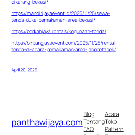
cikarang-bekasi/
https://mandirijayaevent.id/2025/11/25/sewa-
tenda-duka-pemakaman-area-bekasi/
https://berkahjaya.rentals/kegunaan-tenda/
https://bintangjayaevent.com/2025/11/25/rental-
tenda-di-acara-pemakaman-area-jabodetabek/
April 20, 2026
Blog
Acara
panthawijaya.com
Tentang
Toko
FAQ
Pattern