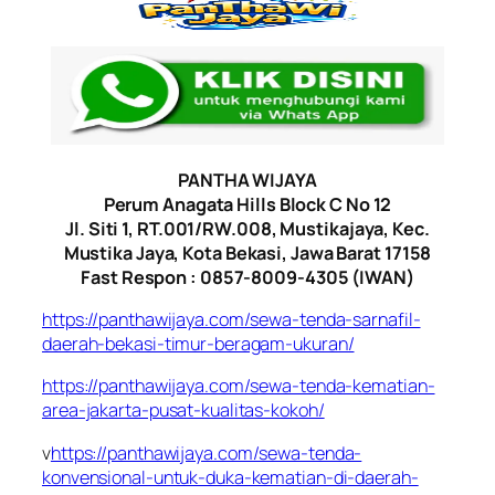
PANTHA WIJAYA
Perum Anagata Hills Block C No 12
Jl. Siti 1, RT.001/RW.008, Mustikajaya, Kec.
Mustika Jaya, Kota Bekasi, Jawa Barat 17158
Fast Respon : 0857-8009-4305 (IWAN)
https://panthawijaya.com/sewa-tenda-sarnafil-
daerah-bekasi-timur-beragam-ukuran/
https://panthawijaya.com/sewa-tenda-kematian-
area-jakarta-pusat-kualitas-kokoh/
v
https://panthawijaya.com/sewa-tenda-
konvensional-untuk-duka-kematian-di-daerah-