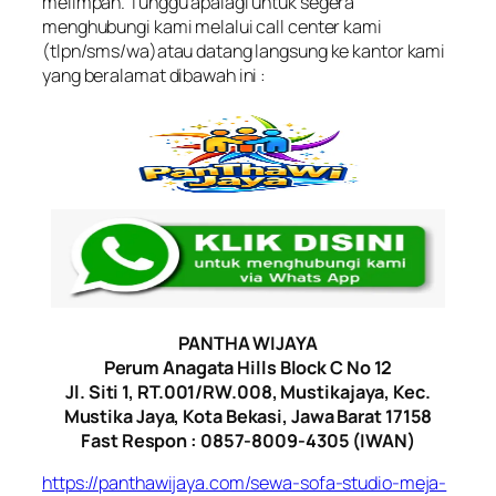
melimpah. Tunggu apalagi untuk segera
menghubungi kami melalui call center kami
(tlpn/sms/wa)atau datang langsung ke kantor kami
yang beralamat dibawah ini :
PANTHA WIJAYA
Perum Anagata Hills Block C No 12
Jl. Siti 1, RT.001/RW.008, Mustikajaya, Kec.
Mustika Jaya, Kota Bekasi, Jawa Barat 17158
Fast Respon : 0857-8009-4305 (IWAN)
https://panthawijaya.com/sewa-sofa-studio-meja-