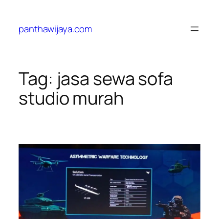
Lewati
ke
panthawijaya.com
konten
Tag:
jasa sewa sofa
studio murah