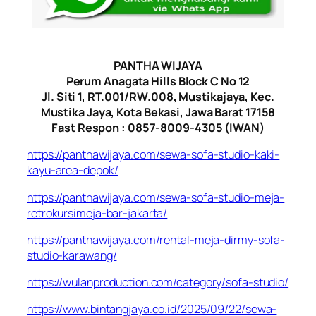
PANTHA WIJAYA
Perum Anagata Hills Block C No 12
Jl. Siti 1, RT.001/RW.008, Mustikajaya, Kec.
Mustika Jaya, Kota Bekasi, Jawa Barat 17158
Fast Respon : 0857-8009-4305 (IWAN)
https://panthawijaya.com/sewa-sofa-studio-kaki-
kayu-area-depok/
https://panthawijaya.com/sewa-sofa-studio-meja-
retrokursimeja-bar-jakarta/
https://panthawijaya.com/rental-meja-dirmy-sofa-
studio-karawang/
https://wulanproduction.com/category/sofa-studio/
https://www.bintangjaya.co.id/2025/09/22/sewa-