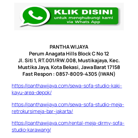
PANTHA WIJAYA
Perum Anagata Hills Block C No 12
Jl. Siti 1, RT.001/RW.008, Mustikajaya, Kec.
Mustika Jaya, Kota Bekasi, Jawa Barat 17158
Fast Respon : 0857-8009-4305 (IWAN)
https://panthawijaya.com/sewa-sofa-studio-kaki-
kayu-area-depok/
https://panthawijaya.com/sewa-sofa-studio-meja-
retrokursimeja-bar-jakarta/
https://panthawijaya.com/rental-meja-dirmy-sofa-
studio-karawang/