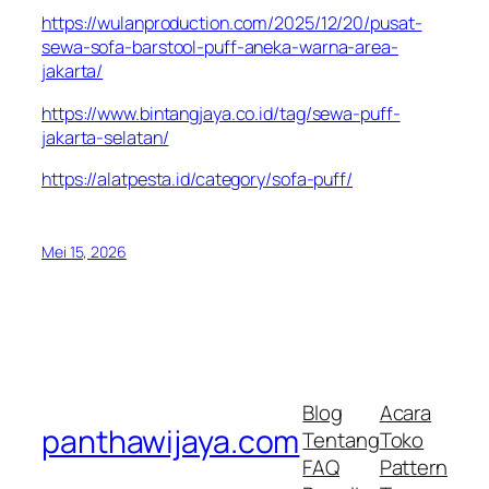
https://wulanproduction.com/2025/12/20/pusat-
sewa-sofa-barstool-puff-aneka-warna-area-
jakarta/
https://www.bintangjaya.co.id/tag/sewa-puff-
jakarta-selatan/
https://alatpesta.id/category/sofa-puff/
Mei 15, 2026
Blog
Acara
panthawijaya.com
Tentang
Toko
FAQ
Pattern