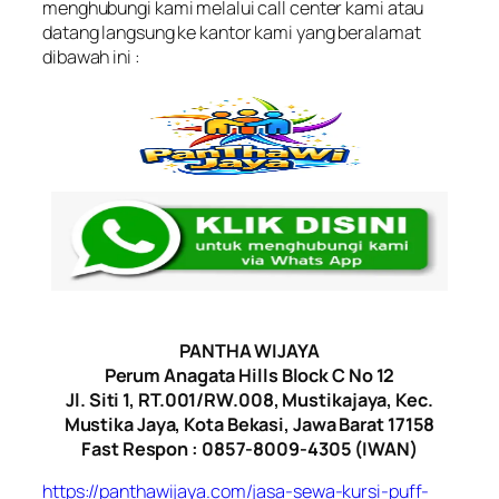
menghubungi kami melalui call center kami atau
datang langsung ke kantor kami yang beralamat
dibawah ini :
PANTHA WIJAYA
Perum Anagata Hills Block C No 12
Jl. Siti 1, RT.001/RW.008, Mustikajaya, Kec.
Mustika Jaya, Kota Bekasi, Jawa Barat 17158
Fast Respon : 0857-8009-4305 (IWAN)
https://panthawijaya.com/jasa-sewa-kursi-puff-