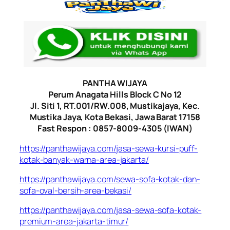
PANTHA WIJAYA
Perum Anagata Hills Block C No 12
Jl. Siti 1, RT.001/RW.008, Mustikajaya, Kec.
Mustika Jaya, Kota Bekasi, Jawa Barat 17158
Fast Respon : 0857-8009-4305 (IWAN)
https://panthawijaya.com/jasa-sewa-kursi-puff-
kotak-banyak-warna-area-jakarta/
https://panthawijaya.com/sewa-sofa-kotak-dan-
sofa-oval-bersih-area-bekasi/
https://panthawijaya.com/jasa-sewa-sofa-kotak-
premium-area-jakarta-timur/