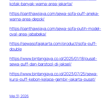
kotak-banyak-warna-area-jakarta/
https://panthawijaya.com/sewa-sofa-puff-aneka-
warna-area-depok/
https://panthawijaya.com/sewa-sofa-putih-model-
oval-area-jababeka/
https://sewasofajakarta.com/product/sofa-puff-
double
https://www.bintangjaya.co.id/2025/01/18/pusat-
sewa-puff-dan-barstool-di-jaksel/
https://www.bintangjaya.co.id/2023/07/25/sewa-
kursi-puff-kebon-kelapa-gambir-jakarta-pusat/
Mei 31, 2026