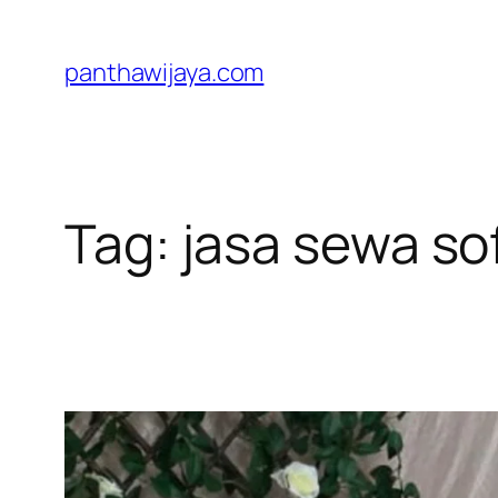
Lewati
ke
panthawijaya.com
konten
Tag:
jasa sewa so