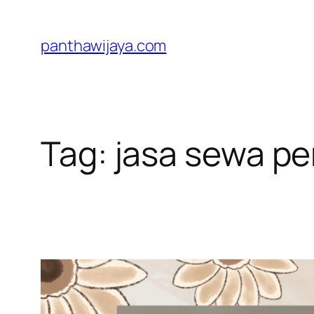
Lewati
ke
panthawijaya.com
konten
Tag:
jasa sewa p