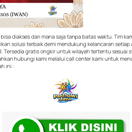
isa diakses dari mana saja tanpa batas waktu. Tim kam
erikan solusi terbaik demi mendukung kelancaran seti
 Tersedia gratis ongkir untuk wilayah tertentu sesuai 
 Silahkan hubungi kami melalui call center kami untuk 
 ini :