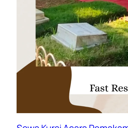
Sewa Kursi Acara Pemakam