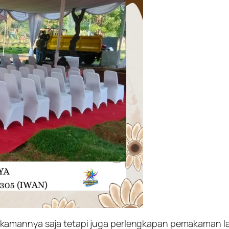
kamannya saja tetapi juga perlengkapan pemakaman lai