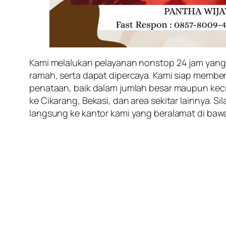
Kami melalukan pelayanan nonstop 24 jam yang b
ramah, serta dapat dipercaya. Kami siap memb
penataan, baik dalam jumlah besar maupun kecil.
ke Cikarang, Bekasi, dan area sekitar lainnya.
langsung ke kantor kami yang beralamat di bawah