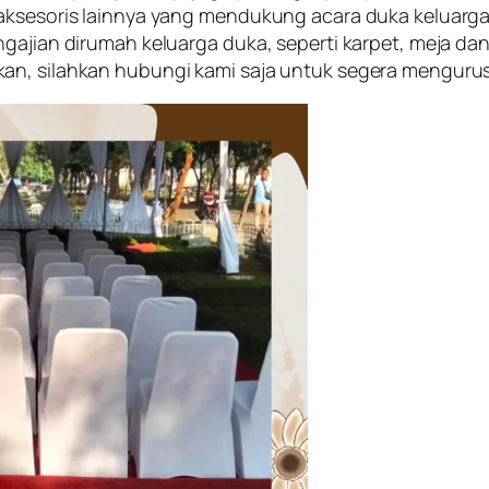
 aksesoris lainnya yang mendukung acara duka keluarga
ngajian dirumah keluarga duka, seperti karpet, meja da
an, silahkan hubungi kami saja untuk segera mengurus