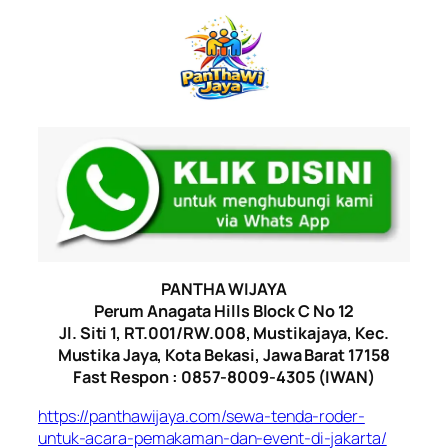
PANTHA WIJAYA
Perum Anagata Hills Block C No 12
Jl. Siti 1, RT.001/RW.008, Mustikajaya, Kec.
Mustika Jaya, Kota Bekasi, Jawa Barat 17158
Fast Respon : 0857-8009-4305 (IWAN)
https://panthawijaya.com/sewa-tenda-roder-
untuk-acara-pemakaman-dan-event-di-jakarta/