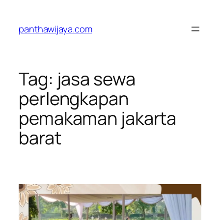
Lewati
ke
panthawijaya.com
konten
Tag:
jasa sewa
perlengkapan
pemakaman jakarta
barat