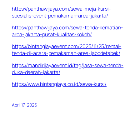
https://panthawijaya.com/sewa-meja-kursi-
spesialis-event-pemakaman-area-jakarta/
https://panthawijaya.com/sewa-tenda-kematian-
area-jakarta-pusat-kualitas-kokoh/
https://bintangjayaevent.com/2025/11/25/rental-
tenda-di-acara-pemakaman-area-jabodetabek/
https://mandirijayaevent.id/tag/jasa-sewa-tenda-
duka-daerah-jakarta/
https://www.bintangjaya.co.id/sewa-kursi/
April 17, 2026