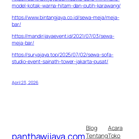
model-kotak-warna-hitam-dan-putih-karawang/
https://www.bintangjaya.co.id/sewa-meja/meja-
bar/
https://mandirijayaevent.id/2021/07/03/sewa-
meja-bar/
https://suryajaya.top/2025/07/02/sewa-sofa-
studio-event-sainath-tower-jakarta-pusat/
April 23, 2026
Blog
Acara
panthawijaya.com
Tentang
Toko