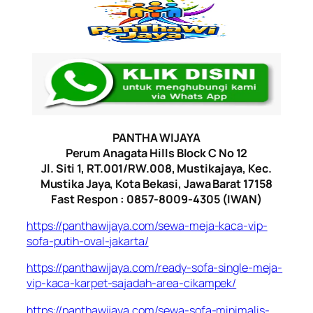
PANTHA WIJAYA
Perum Anagata Hills Block C No 12
Jl. Siti 1, RT.001/RW.008, Mustikajaya, Kec.
Mustika Jaya, Kota Bekasi, Jawa Barat 17158
Fast Respon : 0857-8009-4305 (IWAN)
https://panthawijaya.com/sewa-meja-kaca-vip-
sofa-putih-oval-jakarta/
https://panthawijaya.com/ready-sofa-single-meja-
vip-kaca-karpet-sajadah-area-cikampek/
https://panthawijaya.com/sewa-sofa-minimalis-