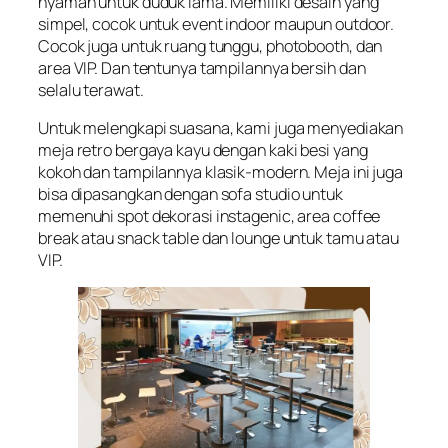
nyaman untuk duduk lama. Memiliki desain yang
simpel, cocok untuk event indoor maupun outdoor.
Cocok juga untuk ruang tunggu, photobooth, dan
area VIP. Dan tentunya tampilannya bersih dan
selalu terawat.
Untuk melengkapi suasana, kami juga menyediakan
meja retro bergaya kayu dengan kaki besi yang
kokoh dan tampilannya klasik-modern. Meja ini juga
bisa dipasangkan dengan sofa studio untuk
memenuhi spot dekorasi instagenic, area coffee
break atau snack table dan lounge untuk tamu atau
VIP.