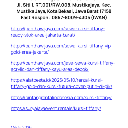
Jl. Siti 1, RT.001/RW.008, Mustikajaya, Kec.
Mustika Jaya, Kota Bekasi, Jawa Barat 17158
Fast Respon : 0857-8009-4305 (IWAN)
https://panthawijaya.com/sewa-kursi-tiffany-
ready-stok-area-jakarta-barat/
https://panthawijaya.com/sewa-kursi-tiffany-vip-
gold-area-jakarta/
https://panthawijaya.com/jasa-sewa-kursi-tiffany-
acrylic-dan-tiffany-kayu-area-depok/
https://alatpesta.id/2025/05/10/rental-kursi-
tiffany-gold-dan-kursi-futura-cover-putih-di-pik/
https://bintangrentalindonesia.com/kursi-tiffany/
https://suryajayaevent.rentals/kursi-tiffany/
Mei 5, 2026