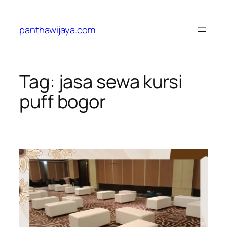
Lewati
ke
panthawijaya.com
konten
Tag:
jasa sewa kursi
puff bogor