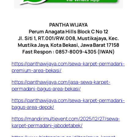
PANTHA WIJAYA
Perum Anagata Hills Block C No 12
Jl. Siti 1, RT.001/RW.008, Mustikajaya, Kec.
Mustika Jaya, Kota Bekasi, Jawa Barat 17158
Fast Respon : 0857-8009-4305 (IWAN)
https://panthawijaya.com/sewa-karpet-permadani-
premium-area-bekasi/
https://panthawijaya.com/jasa-sewa-karpet-
permadani-bagus-area-bekasi/
https://panthawijaya.com/sewa-karpet-permadani-
bagus-area-depok/
https://mandirimultievent.com/2025/12/27/sewa-
karpet-permadani-jabodetabek/