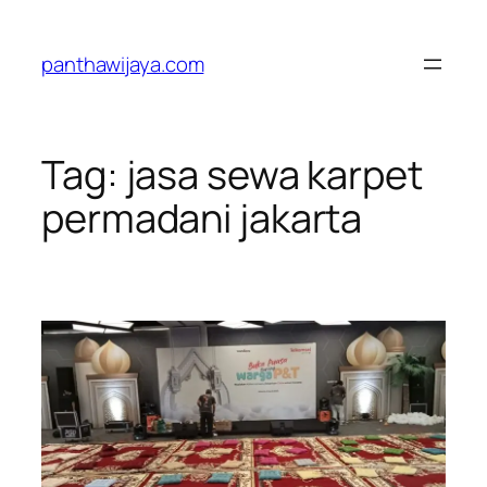
Lewati
ke
panthawijaya.com
konten
Tag:
jasa sewa karpet
permadani jakarta