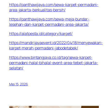
https://panthawijaya.com/sewa-karpet-permadani-
area-jakarta-berkualitas-bersih/
https://panthawijaya.com/sewa-meja-bundar-
lesehan-dan-karpet-permadani-area-jakarta/
https://alatpesta.id/category/karpet/
https://mandirijayaevent.id/2022/04/18/menyewakan-
karpet-merah-permadani-jabodetabek/
https://www.bintangjaya.co.id/tag/sewa-karpet-
permadani-halal-bihalal-event-area-tebet-jakarta-
selatan/
Mei 15, 2026