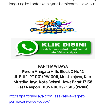
langsung ke kantor kami yang beralamat dibawah ini
:
PANTHA WIJAYA
Perum Anagata Hills Block C No 12
Jl. Siti 1, RT.001/RW.008, Mustikajaya, Kec.
Mustika Jaya, Kota Bekasi, Jawa Barat 17158
Fast Respon : 0857-8009-4305 (IWAN)
https://panthawijaya.com/jasa-sewa-karpet-
permadani-area-depok/