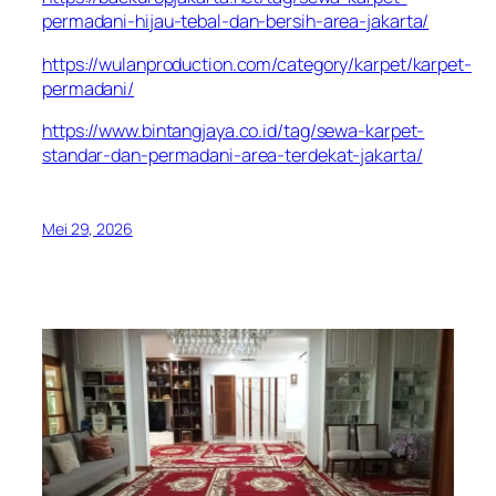
permadani-hijau-tebal-dan-bersih-area-jakarta/
https://wulanproduction.com/category/karpet/karpet-
permadani/
https://www.bintangjaya.co.id/tag/sewa-karpet-
standar-dan-permadani-area-terdekat-jakarta/
Mei 29, 2026