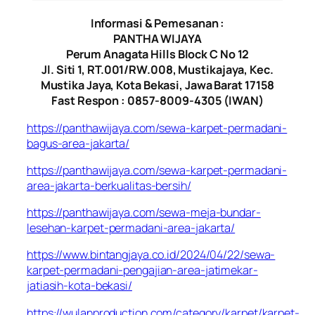
Informasi & Pemesanan :
PANTHA WIJAYA
Perum Anagata Hills Block C No 12
Jl. Siti 1, RT.001/RW.008, Mustikajaya, Kec.
Mustika Jaya, Kota Bekasi, Jawa Barat 17158
Fast Respon : 0857-8009-4305 (IWAN)
https://panthawijaya.com/sewa-karpet-permadani-
bagus-area-jakarta/
https://panthawijaya.com/sewa-karpet-permadani-
area-jakarta-berkualitas-bersih/
https://panthawijaya.com/sewa-meja-bundar-
lesehan-karpet-permadani-area-jakarta/
https://www.bintangjaya.co.id/2024/04/22/sewa-
karpet-permadani-pengajian-area-jatimekar-
jatiasih-kota-bekasi/
https://wulanproduction.com/category/karpet/karpet-