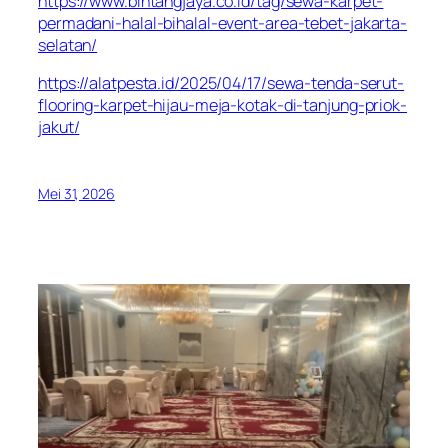
https://www.bintangjaya.co.id/tag/sewa-karpet-
permadani-halal-bihalal-event-area-tebet-jakarta-
selatan/
https://alatpesta.id/2025/04/17/sewa-tenda-serut-
flooring-karpet-hijau-meja-kotak-di-tanjung-priok-
jakut/
Mei 31, 2026