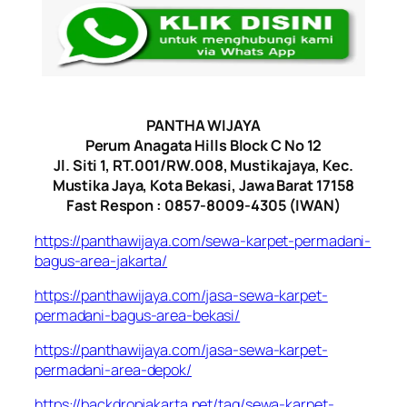
PANTHA WIJAYA
Perum Anagata Hills Block C No 12
Jl. Siti 1, RT.001/RW.008, Mustikajaya, Kec.
Mustika Jaya, Kota Bekasi, Jawa Barat 17158
Fast Respon : 0857-8009-4305 (IWAN)
https://panthawijaya.com/sewa-karpet-permadani-
bagus-area-jakarta/
https://panthawijaya.com/jasa-sewa-karpet-
permadani-bagus-area-bekasi/
https://panthawijaya.com/jasa-sewa-karpet-
permadani-area-depok/
https://backdropjakarta.net/tag/sewa-karpet-