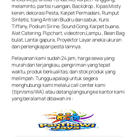
melaminto, partisi ruangan, Backdrop , Kipas Misty
keren, dekorasi Pesta, Karpet Permadani, Rumput
Sintetis, tiang Antrian Bludru dan sabuk, Kursi
Tiffany, Podium Sirine, Sound Gong, Karpet buana,
Alat Catering, Flipchart, videotron,Lampu , Bean Bag
bulat, Lantai gapura, Proyektor Layar aneka ukuran
dan perlengkapan pesta lainnya.
Pelayanan kami sudah 24 jam, harga sewa yang
murah dan terjangkau, pengiriman yang tepat
waktu, produk berkualitas, dan stok produk yang
melimpah. Tunggu apalagi untuk segera
menghubungi kami melalui call center kami
(tlpn/sms/WA) atau datang langsung ke kantor kami
yang beralamat dibawah ini :