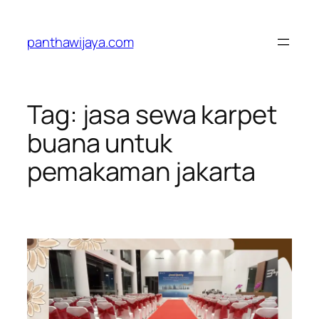
Lewati
ke
panthawijaya.com
konten
Tag:
jasa sewa karpet
buana untuk
pemakaman jakarta