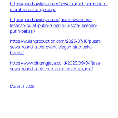
https://panthawijaya.com/sewa-karpet-permadani-
merah-area-tangerang/
https://panthawijaya.com/jasa-sewa-meja-
lesehan-bulat-putih-runer-biru-sofa-lesehan-
putih-bekasi/
https://wulanproduction.com/2025/07/18/pusat-
sewa-round-table-event-elegan-siap-pakai-
bekasi/
https://www.bintangjaya.co.id/2025/09/04/jasa-
sewa-round-table-dan-kursi-cover-jakarta/
Maret 31, 2026