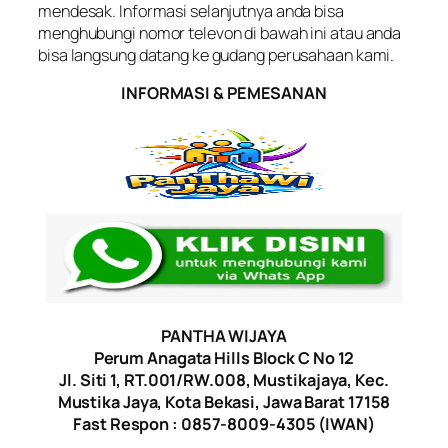
mendesak. Informasi selanjutnya anda bisa
menghubungi nomor televon di bawah ini atau anda
bisa langsung datang ke gudang perusahaan kami.
INFORMASI & PEMESANAN
PANTHA WIJAYA
Perum Anagata Hills Block C No 12
Jl. Siti 1, RT.001/RW.008, Mustikajaya, Kec.
Mustika Jaya, Kota Bekasi, Jawa Barat 17158
Fast Respon : 0857-8009-4305 (IWAN)