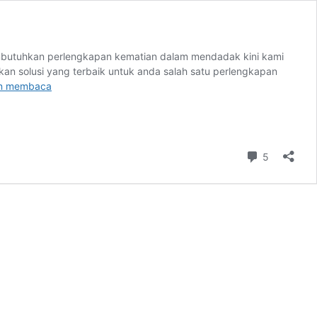
embutuhkan perlengkapan kematian dalam mendadak kini kami
n solusi yang terbaik untuk anda salah satu perlengkapan
Sewa
an membaca
Tenda
Konvensional
Untuk
Duka
Komentar
5
Kematian
Di
Daerah
Cikarang
Bekasi