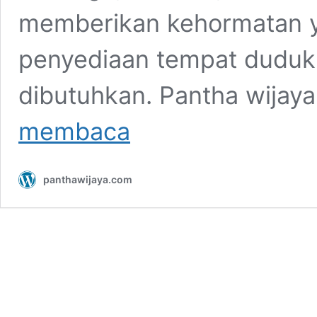
memberikan kehormatan yan
penyediaan tempat duduk
dibutuhkan. Pantha wijay
Sewa
membaca
Kursi
Untuk
Acara
panthawijaya.com
Pemakaman
Area
Jabodetabek