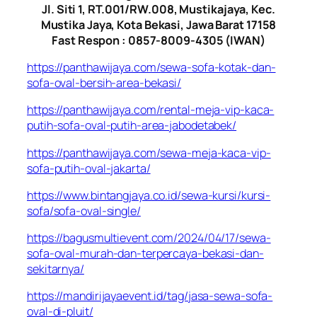
Jl. Siti 1, RT.001/RW.008, Mustikajaya, Kec.
Mustika Jaya, Kota Bekasi, Jawa Barat 17158
Fast Respon : 0857-8009-4305 (IWAN)
https://panthawijaya.com/sewa-sofa-kotak-dan-
sofa-oval-bersih-area-bekasi/
https://panthawijaya.com/rental-meja-vip-kaca-
putih-sofa-oval-putih-area-jabodetabek/
https://panthawijaya.com/sewa-meja-kaca-vip-
sofa-putih-oval-jakarta/
https://www.bintangjaya.co.id/sewa-kursi/kursi-
sofa/sofa-oval-single/
https://bagusmultievent.com/2024/04/17/sewa-
sofa-oval-murah-dan-terpercaya-bekasi-dan-
sekitarnya/
https://mandirijayaevent.id/tag/jasa-sewa-sofa-
oval-di-pluit/