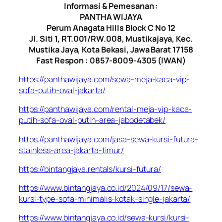
Informasi & Pemesanan :
PANTHA WIJAYA
Perum Anagata Hills Block C No 12
Jl. Siti 1, RT.001/RW.008, Mustikajaya, Kec.
Mustika Jaya, Kota Bekasi, Jawa Barat 17158
Fast Respon : 0857-8009-4305 (IWAN)
https://panthawijaya.com/sewa-meja-kaca-vip-
sofa-putih-oval-jakarta/
https://panthawijaya.com/rental-meja-vip-kaca-
putih-sofa-oval-putih-area-jabodetabek/
https://panthawijaya.com/jasa-sewa-kursi-futura-
stainless-area-jakarta-timur/
https://bintangjaya.rentals/kursi-futura/
https://www.bintangjaya.co.id/2024/09/17/sewa-
kursi-type-sofa-minimalis-kotak-single-jakarta/
https://www.bintangjaya.co.id/sewa-kursi/kursi-