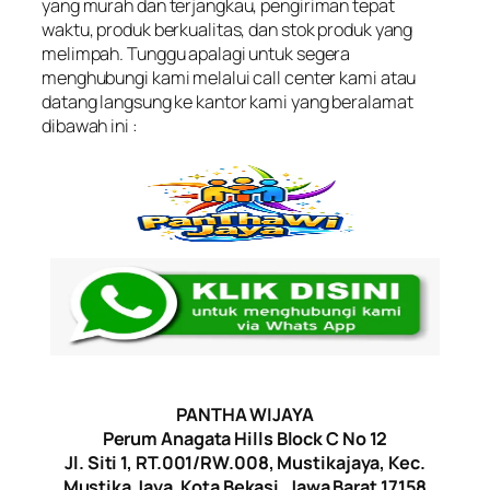
yang murah dan terjangkau, pengiriman tepat
waktu, produk berkualitas, dan stok produk yang
melimpah. Tunggu apalagi untuk segera
menghubungi kami melalui call center kami atau
datang langsung ke kantor kami yang beralamat
dibawah ini :
PANTHA WIJAYA
Perum Anagata Hills Block C No 12
Jl. Siti 1, RT.001/RW.008, Mustikajaya, Kec.
Mustika Jaya, Kota Bekasi, Jawa Barat 17158