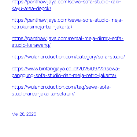
https://panthawijaya.com/sewa-sofa-studio-kaki-
kayu-area-depok/
https://panthawijaya.com/sewa-sofa-studio-meja-
retrokursimeja-bar-jakarta/
https://panthawijaya.com/rental-meja-dirmy-sofa-
studio-karawang/
https://wulanproduction.com/category/sofa-studio/
https://www.bintangjaya.co.id/2025/09/22/sewa-
panggung-sofa-studio-dan-meja-retro-jakarta/
https://wulanproduction.com/tag/sewa-sofa-
studio-area-jakarta-selatan/
Mei 28, 2026