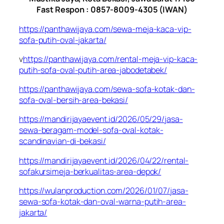
Fast Respon : 0857-8009-4305 (IWAN)
https://panthawijaya.com/sewa-meja-kaca-vip-
sofa-putih-oval-jakarta/
v
https://panthawijaya.com/rental-meja-vip-kaca-
putih-sofa-oval-putih-area-jabodetabek/
https://panthawijaya.com/sewa-sofa-kotak-dan-
sofa-oval-bersih-area-bekasi/
https://mandirijayaevent.id/2026/05/29/jasa-
sewa-beragam-model-sofa-oval-kotak-
scandinavian-di-bekasi/
https://mandirijayaevent.id/2026/04/22/rental-
sofakursimeja-berkualitas-area-depok/
https://wulanproduction.com/2026/01/07/jasa-
sewa-sofa-kotak-dan-oval-warna-putih-area-
jakarta/