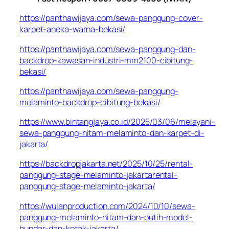
https://panthawijaya.com/sewa-panggung-cover-
karpet-aneka-warna-bekasi/
https://panthawijaya.com/sewa-panggung-dan-
backdrop-kawasan-industri-mm2100-cibitung-
bekasi/
https://panthawijaya.com/sewa-panggung-
melaminto-backdrop-cibitung-bekasi/
https://www.bintangjaya.co.id/2025/03/06/melayani-
sewa-panggung-hitam-melaminto-dan-karpet-di-
jakarta/
https://backdropjakarta.net/2025/10/25/rental-
panggung-stage-melaminto-jakartarental-
panggung-stage-melaminto-jakarta/
https://wulanproduction.com/2024/10/10/sewa-
panggung-melaminto-hitam-dan-putih-model-
bundar-dan-kotak-jakarta/